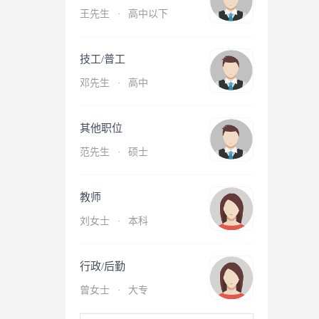
王先生
·
高中以下
技工/普工
邓先生
·
高中
其他职位
范先生
·
硕士
教师
刘女士
·
本科
行政/后勤
曾女士
·
大专